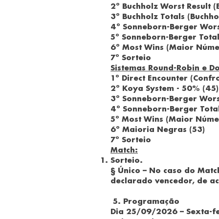
2º Buchholz Worst Result (
3º Buchholz Totals (Buchho
4º Sonneborn-Berger Worst
5º Sonneborn-Berger Total
6º Most Wins (Maior Númer
7º Sorteio
Sistemas Round-Robin e D
1º Direct Encounter (Confr
2º Koya System - 50% (45)
3º
Sonneborn-Berger Worst
4º Sonneborn-Berger Total
5º Most Wins (Maior Númer
6º Maioria Negras (53)
7º Sorteio
Match:
Sorteio.
§ Único – No caso do Matc
declarado vencedor, de ac
5. Programação
Dia 25/09/2026 – Sexta-f