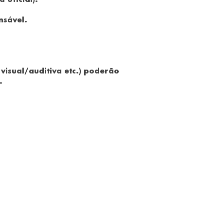
 oficial).
nsável.
visual/auditiva etc.) poderão
.