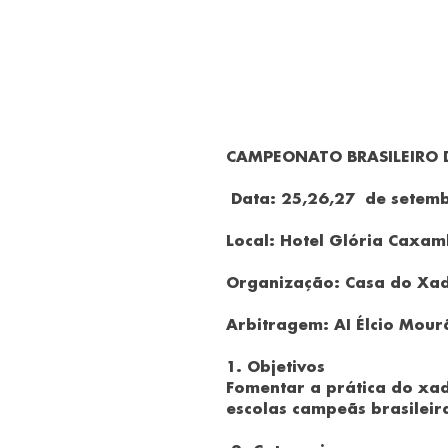
CAMPEONATO BRASILEIRO 
Data: 25,26,27 de setem
Local: Hotel Glória Cax
Organização: Casa do Xa
Arbitragem: AI Élcio Mour
1. Objetivos
Fomentar a prática do xad
escolas campeãs brasileir