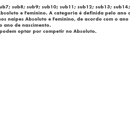
sub7; sub8; sub9; sub10; sub11; sub12; sub13; sub14
Absoluto e Feminino. A categoria é definida pelo ano 
nos naipes Absoluto e Feminino, de acordo com o ano
lo ano de nascimento.
 podem optar por competir no Absoluto.