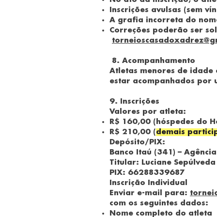
No ato da inscrição, o atl
Inscrições avulsas (sem ví
A grafia incorreta do nom
Correções poderão ser soli
torneioscasadoxadrez@g
8. Acompanhamento
Atletas menores de idade o
estar acompanhados por u
9. Inscrições
Valores por atleta:
R$ 160,00 (hóspedes do H
R$ 210,00 (
demais partici
Depósito/PIX:
Banco Itaú (341) – Agênci
Titular: Luciane Sepúlveda
PIX: 66288339687
Inscrição Individual
Enviar e-mail para:
torne
com os seguintes dados:
Nome completo do atleta