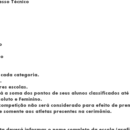
esso Técnico
o
ão
 cada categoria.
.
res escolas.
á a soma dos pontos de seus alunos classificados até
oluto e Feminino.
competição não será considerado para efeito de pre
 somente aos atletas presentes na cerimônia.