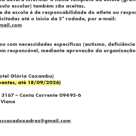
eta deverá informar o nome completo da escola (grafia
nculo escolar) também são aceitas.
e da escola é de responsabilidade do atleta ou respo
citadas até o início da 5ª rodada, por e-mail:
mail.com
u com necessidades específicas (autismo, deficiência 
m responsável, mediante aprovação da organização
otel Glória Caxambu)
pantes, até 18/09/2026)
a 3167 – Conta Corrente 09495-6
 Viana
ioscasadoxadrez@gmail.com