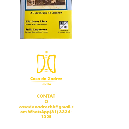
CONTAT
O
casadoxadrezbh@gmail.c
om
WhatsApp
(31) 3334-
1325