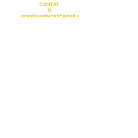
CONTAT
O
casadoxadrezbh@gmail.c
om
WhatsApp
(31) 3334-
1325
ENDEREÇ
O
Rua Campos Elíseos, no 278
Bairro Barroca Belo Horizonte -
MG CEP: 30.431-068
Do Not Sell My Personal
Information
Política de
Privacidade